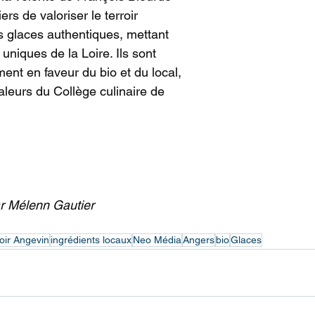
rs de valoriser le terroir 
s glaces authentiques, mettant 
uniques de la Loire. Ils sont 
ent en faveur du bio et du local, 
valeurs du Collège culinaire de 
lenn Gautier                                                           
oir Angevin
ingrédients locaux
Neo Média
Angers
bio
Glaces