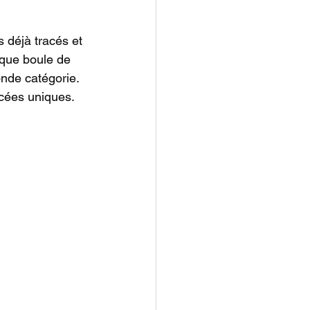
 déjà tracés et 
aque boule de 
onde catégorie. 
acées uniques.