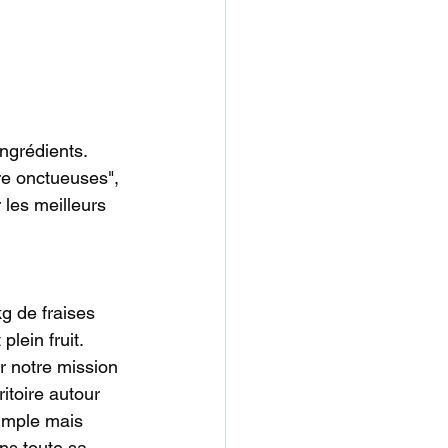
ngrédients. 
re onctueuses", 
r les meilleurs 
g de fraises 
lein fruit. 
r notre mission 
ritoire autour 
simple mais 
ans toute sa 