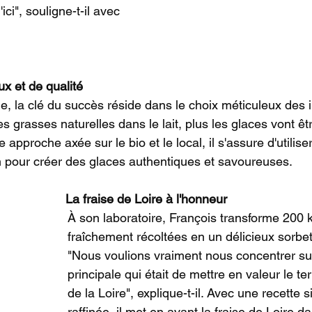
'ici", souligne-t-il avec 
 de qualité                                
e, la clé du succès réside dans le choix méticuleux des i
s grasses naturelles dans le lait, plus les glaces vont êt
e approche axée sur le bio et le local, il s'assure d'utilise
n pour créer des glaces authentiques et savoureuses.
La
 fraise de Loire à l'honneur
À son laboratoire, François transforme 200 k
fraîchement récoltées en un délicieux sorbet p
"Nous voulions vraiment nous concentrer su
principale qui était de mettre en valeur le ter
de la Loire", explique-t-il. Avec une recette 
raffinée, il met en avant la fraise de Loire d