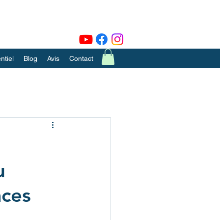
tiel
Blog
Avis
Contact
u
aces