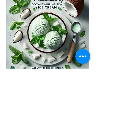
Un de nos parfums les plus
raffinés. Fraîcheur incroyable et
texture surréaliste grâce à notre
crème glacée au lait de coco
S'accorde avec tout = Fruits frais,
Mangue façon Thaï, gateaux au