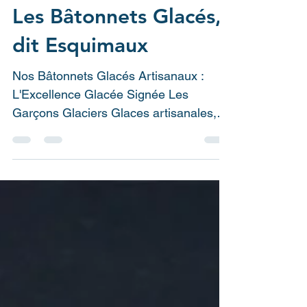
contact49577
20 mai
4 min de lecture
Les Bâtonnets Glacés,
dit Esquimaux
Nos Bâtonnets Glacés Artisanaux :
L'Excellence Glacée Signée Les
Garçons Glaciers Glaces artisanales,
sorbets premium, bâtonnets glacés
gourmets, coque chocolat, fabrication
française, glacier artisanal Maine-et-
Loire, Anjou, Angers Le bâtonnet glacé,
réinventé par Les Garçons Glaciers
Chez Les Garçons Glaciers, nous
croyons qu'un bâtonnet glacé est bien
plus qu'une simple douceur estivale :
c'est une expérience sensorielle