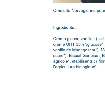
Omelette Norvégienne pou
Ingrédients
:
Crème glacée vanille : ( lai
crème UHT 35%*,glucose*, 
vanille de Madagascar*), Mer
sucre*), Biscuit Génoise ( B
agricole*, stabilisants : ( fi
l’agriculture biologique)