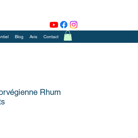
tiel
Blog
Avis
Contact
orvégienne Rhum
ts