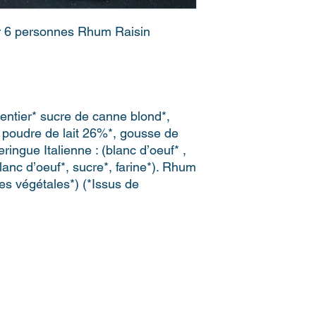
r 6 personnes Rhum Raisin
t entier* sucre de canne blond*,
poudre de lait 26%*, gousse de
ingue Italienne : (blanc d’oeuf* ,
lanc d’oeuf*, sucre*, farine*). Rhum
bres végétales*) (*Issus de
contact@lesgarconsglaciers.com