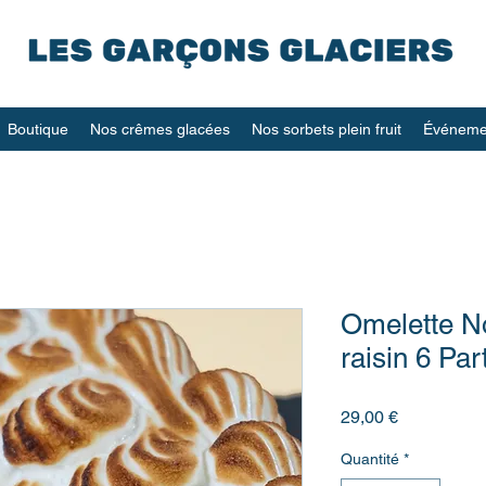
Boutique
Nos crêmes glacées
Nos sorbets plein fruit
Événemen
Omelette N
raisin 6 Par
Prix
29,00 €
Quantité
*